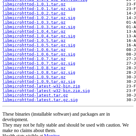
libmicrohttpd-1.0.1.tar.gz
libmicrohttpd-1.0.1.tar.gz.sig
libmicrohttpd-1.0.2.tar.gz
libmicrohttpd-1.0.2.tar.gz.sig
libmicrohttpd-1.0.3.tar.gz
libmicrohttpd-1.0.3.tar.gz.sig
libmicrohttpd-1.0.4.tar.gz
libmicrohttpd-1.0.4.tar.gz.sig
libmicrohttpd-1.0.5.tar.gz
libmicrohttpd-1.0.5.tar.gz.sig
libmicrohttpd-1.0.6.tar.gz
libmicrohttpd-1.0.6.tar.gz.sig
libmicrohttpd-1.0.7.tar.gz
libmicrohttpd-1.0.7.tar.gz.sig
libmicrohttpd-1.0.8.tar.gz
libmicrohttpd-1.0.8.tar.gz.sig
libmicrohttpd-1.0.9.tar.gz
libmicrohttpd-1.0.9.tar.gz.sig
libmicrohttpd-latest-w32-bin.zip
libmicrohttpd-latest-w32-bin.zip.sig
libmicrohttpd-latest.tar.gz
libmicrohttpd-latest.tar.gz.sig
These binaries (installable software) and packages are in
development.
They may not be fully stable and should be used with caution. We
make no claims about them.
Health stats visible at
Monitor
.