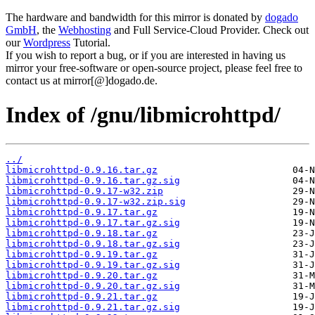
The hardware and bandwidth for this mirror is donated by
dogado
GmbH
, the
Webhosting
and Full Service-Cloud Provider. Check out
our
Wordpress
Tutorial.
If you wish to report a bug, or if you are interested in having us
mirror your free-software or open-source project, please feel free to
contact us at mirror[@]dogado.de.
Index of /gnu/libmicrohttpd/
../
libmicrohttpd-0.9.16.tar.gz
libmicrohttpd-0.9.16.tar.gz.sig
libmicrohttpd-0.9.17-w32.zip
libmicrohttpd-0.9.17-w32.zip.sig
libmicrohttpd-0.9.17.tar.gz
libmicrohttpd-0.9.17.tar.gz.sig
libmicrohttpd-0.9.18.tar.gz
libmicrohttpd-0.9.18.tar.gz.sig
libmicrohttpd-0.9.19.tar.gz
libmicrohttpd-0.9.19.tar.gz.sig
libmicrohttpd-0.9.20.tar.gz
libmicrohttpd-0.9.20.tar.gz.sig
libmicrohttpd-0.9.21.tar.gz
libmicrohttpd-0.9.21.tar.gz.sig